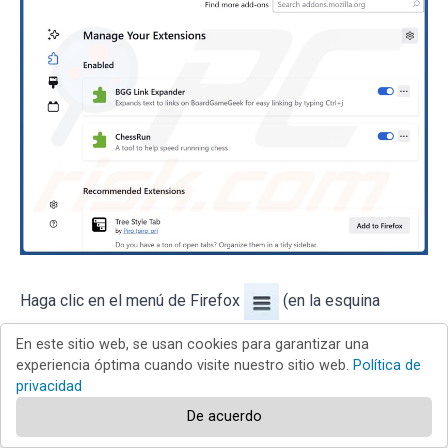
Haga clic en el menú de Firefox
(en la esquina
superior derecha de la ventana principal) y seleccione
En este sitio web, se usan cookies para garantizar una
experiencia óptima cuando visite nuestro sitio web.
Política de
«
Complementos y temas
». Haga clic en «
Extensiones
»,
privacidad
en la ventana que se abre, localice todas las extensiones
De acuerdo
sospechosas instaladas recientemente, haga clic en los