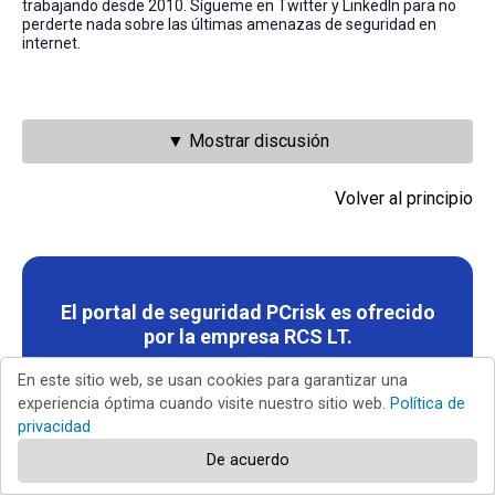
trabajando desde 2010. Sígueme en Twitter y LinkedIn para no
perderte nada sobre las últimas amenazas de seguridad en
internet.
▼ Mostrar discusión
Volver al principio
El portal de seguridad PCrisk es ofrecido
por la empresa RCS LT.
Investigadores de seguridad han unido fuerzas para
En este sitio web, se usan cookies para garantizar una
ayudar a educar a los usuarios de ordenadores sobre las
experiencia óptima cuando visite nuestro sitio web.
Política de
últimas amenazas de seguridad en línea.
Más información
privacidad
sobre la empresa RCS LT
.
De acuerdo
NUESTRAS GUÍAS DE DESINFECCIÓN DE SOFTWARE
MALICIOSO SON GRATUITAS. NO OBSTANTE, SI DESEA