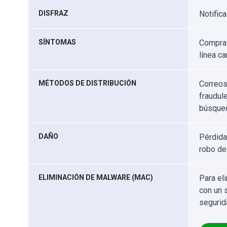
DISFRAZ
Notific
SÍNTOMAS
Compras
línea c
MÉTODOS DE DISTRIBUCIÓN
Correos
fraudul
búsqued
DAÑO
Pérdida
robo de
ELIMINACIÓN DE MALWARE (MAC)
Para el
con un 
segurid