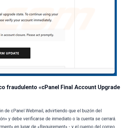
co fraudulento «cPanel Final Account Upgrade
ión de cPanel Webmail, advirtiendo que el buzón del
ión» y debe verificarse de inmediato o la cuenta se cerrará.
irment» en lugar de «Requirement» - y el cuerpo del correo