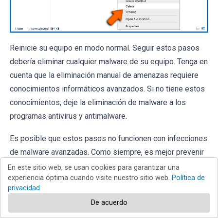
Reinicie su equipo en modo normal. Seguir estos pasos
debería eliminar cualquier malware de su equipo. Tenga en
cuenta que la eliminación manual de amenazas requiere
conocimientos informáticos avanzados. Si no tiene estos
conocimientos, deje la eliminación de malware a los
programas antivirus y antimalware.
Es posible que estos pasos no funcionen con infecciones
de malware avanzadas. Como siempre, es mejor prevenir
la infección que intentar eliminar el malware más tarde.
En este sitio web, se usan cookies para garantizar una
experiencia óptima cuando visite nuestro sitio web.
Política de
Para mantener su equipo seguro, instale las últimas
privacidad
actualizaciones del sistema operativo y use software
De acuerdo
antivirus. Para asegurarse de que su equipo esté libre de