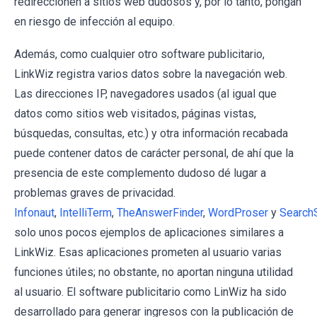
redireccionen a sitios web dudosos y, por lo tanto, pongan
en riesgo de infección al equipo.
Además, como cualquier otro software publicitario,
LinkWiz registra varios datos sobre la navegación web.
Las direcciones IP, navegadores usados (al igual que
datos como sitios web visitados, páginas vistas,
búsquedas, consultas, etc.) y otra información recabada
puede contener datos de carácter personal, de ahí que la
presencia de este complemento dudoso dé lugar a
problemas graves de privacidad.
Infonaut
,
IntelliTerm
,
TheAnswerFinder
,
WordProser
y
Search
solo unos pocos ejemplos de aplicaciones similares a
LinkWiz. Esas aplicaciones prometen al usuario varias
funciones útiles; no obstante, no aportan ninguna utilidad
al usuario. El software publicitario como LinWiz ha sido
desarrollado para generar ingresos con la publicación de