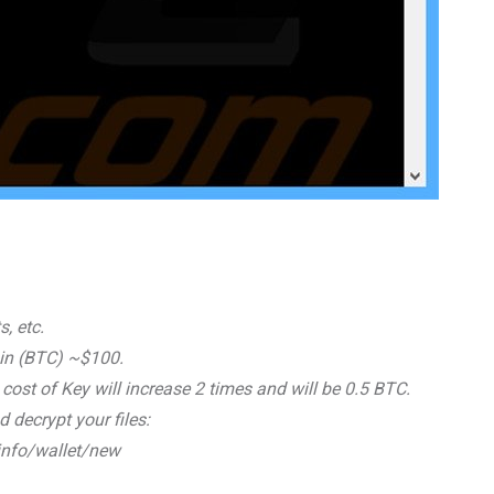
, etc.
oin (BTC) ~$100.
cost of Key will increase 2 times and will be 0.5 BTC.
 decrypt your files:
.info/wallet/new