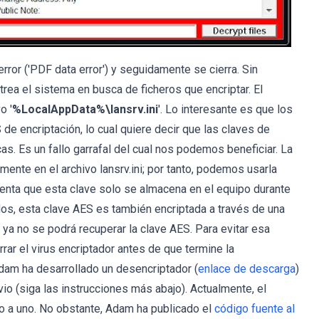
or ('PDF data error') y seguidamente se cierra. Sin
ea el sistema en busca de ficheros que encriptar. El
o '
%LocalAppData%\lansrv.ini
'. Lo interesante es que los
de encriptación, lo cual quiere decir que las claves de
s. Es un fallo garrafal del cual nos podemos beneficiar. La
ente en el archivo lansrv.ini; por tanto, podemos usarla
uenta que esta clave solo se almacena en el equipo durante
ados, esta clave AES es también encriptada a través de una
 ya no se podrá recuperar la clave AES. Para evitar esa
rar el virus encriptador antes de que termine la
dam ha desarrollado un desencriptador (
enlace de descarga
)
vio (siga las instrucciones más abajo). Actualmente, el
o a uno. No obstante, Adam ha publicado el
código fuente al