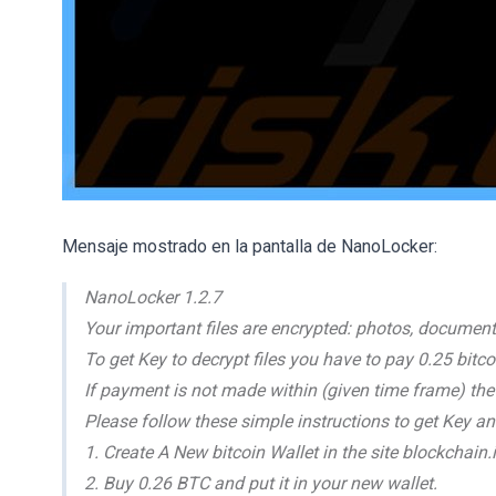
Mensaje mostrado en la pantalla de NanoLocker:
NanoLocker 1.2.7
Your important files are encrypted: photos, documents
To get Key to decrypt files you have to pay 0.25 bitc
If payment is not made within (given time frame) the 
Please follow these simple instructions to get Key and
1. Create A New bitcoin Wallet in the site blockchain
2. Buy 0.26 BTC and put it in your new wallet.