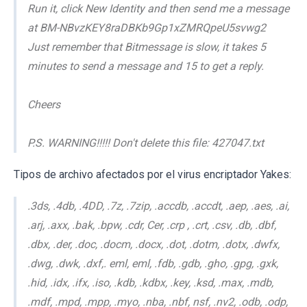
Run it, click New Identity and then send me a message
at BM-NBvzKEY8raDBKb9Gp1xZMRQpeU5svwg2
Just remember that Bitmessage is slow, it takes 5
minutes to send a message and 15 to get a reply.
Cheers
P.S. WARNING!!!!! Don't delete this file: 427047.txt
Tipos de archivo afectados por el virus encriptador Yakes:
.3ds, .4db, .4DD, .7z, .7zip, .accdb, .accdt, .aep, .aes, .ai,
.arj, .axx, .bak, .bpw, .cdr, Cer, .crp , .crt, .csv, .db, .dbf,
.dbx, .der, .doc, .docm, .docx, .dot, .dotm, .dotx, .dwfx,
.dwg, .dwk, .dxf,. eml, eml, .fdb, .gdb, .gho, .gpg, .gxk,
.hid, .idx, .ifx, .iso, .kdb, .kdbx, .key, .ksd, .max, .mdb,
.mdf, .mpd, .mpp, .myo, .nba, .nbf, nsf, .nv2, .odb, .odp,