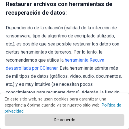
Restaurar archivos con herramientas de
recuperación de datos:
Dependiendo de la situación (calidad de la infección de
ransomware, tipo de algoritmo de encriptado utilizado,
etc.), es posible que sea posible restaurar los datos con
ciertas herramientas de terceros. Por lo tanto, le
recomendamos que utilice la
herramienta Recuva
desarrollada por CCleaner
. Esta herramienta admite más
de mil tipos de datos (gráficos, video, audio, documentos,
etc.) y es muy intuitiva (se necesitan pocos
conocimientos para recuperar datos). Además, la función
En este sitio web, se usan cookies para garantizar una
de recuperación es completamente gratuita.
experiencia óptima cuando visite nuestro sitio web.
Política de
privacidad
Paso 1:
Realiza un escaneo.
De acuerdo
Ejecute la aplicación Recuva y siga el asistente. Se le