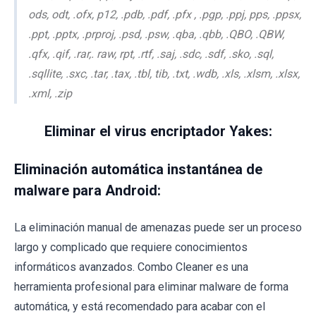
ods, odt, .ofx, p12, .pdb, .pdf, .pfx , .pgp, .ppj, pps, .ppsx,
.ppt, .pptx, .prproj, .psd, .psw, .qba, .qbb, .QBO, .QBW,
.qfx, .qif, .rar,. raw, rpt, .rtf, .saj, .sdc, .sdf, .sko, .sql,
.sqllite, .sxc, .tar, .tax, .tbl, tib, .txt, .wdb, .xls, .xlsm, .xlsx,
.xml, .zip
Eliminar el virus encriptador Yakes:
Eliminación automática instantánea de
malware para Android:
La eliminación manual de amenazas puede ser un proceso
largo y complicado que requiere conocimientos
informáticos avanzados. Combo Cleaner es una
herramienta profesional para eliminar malware de forma
automática, y está recomendado para acabar con el