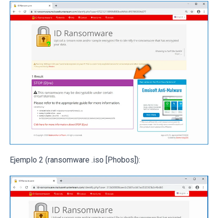
Ejemplo 2 (ransomware .iso [Phobos]):