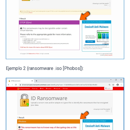
Ejemplo 2 (ransomware .iso [Phobos]):