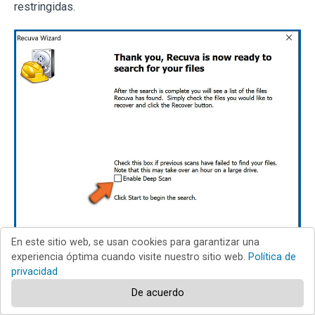
restringidas.
En este sitio web, se usan cookies para garantizar una
experiencia óptima cuando visite nuestro sitio web.
Política de
privacidad
De acuerdo
Espere a que Recuva complete el escaneo. La duración