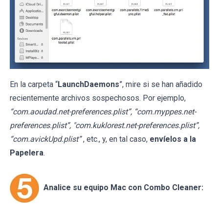
En la carpeta “
LaunchDaemons
”, mire si se han añadido
recientemente archivos sospechosos. Por ejemplo,
“com.aoudad.net-preferences.plist”, “com.myppes.net-
preferences.plist”, "com.kuklorest.net-preferences.plist”,
“com.avickUpd.plist”
, etc., y, en tal caso,
envíelos a la
Papelera
.
Analice su equipo Mac con Combo Cleaner: