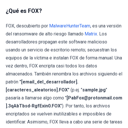
¿Qué es FOX?
FOX, descubierto por
MalwareHunterTeam
, es una versión
del ransomware de alto riesgo llamado
Matrix
. Los
desarrolladores propagan este software malicioso
usando un servicio de escritorio remoto; secuestran los
equipos de la víctima e instalan FOX de forma manual. Una
vez dentro, FOX encripta casi todos los datos
almacenados. También renombra los archivos siguiendo el
patrón
"[email_del_desarrollador].
[caracteres_aleatorios].FOX"
(p.ej. "
sample.jpg
"
pasaría a llamarse algo como "
[PabFox@protonmail.com
].3qAbTbsd-RgfExin0.FOX
"). Por tanto, los archivos
encriptados se vuelven inutilizables e imposibles de
identificar. Asimismo, FOX lleva a cabo una serie de tareas