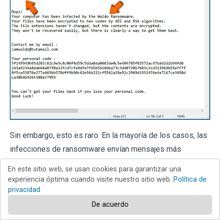
Sin embargo, esto es raro. En la mayoría de los casos, las
infecciones de ransomware envían mensajes más
directos simplemente indicando que los datos están
En este sitio web, se usan cookies para garantizar una
encriptados y que las víctimas deben pagar algún tipo de
experiencia óptima cuando visite nuestro sitio web.
Política de
privacidad
rescate. Tenga en cuenta que las infecciones de tipo
ransomware suelen generar mensajes con diferentes
De acuerdo
nombres de archivo (por ejemplo, "
_readme.txt
", "
READ-