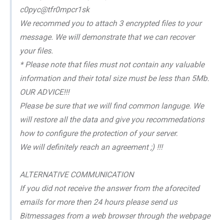
c0pyc@tfr0mpcr1sk
We recommed you to attach 3 encrypted files to your
message. We will demonstrate that we can recover
your files.
* Please note that files must not contain any valuable
information and their total size must be less than 5Mb.
OUR ADVICE!!!
Please be sure that we will find common languge. We
will restore all the data and give you recommedations
how to configure the protection of your server.
We will definitely reach an agreement ;) !!!
ALTERNATIVE COMMUNICATION
If yоu did nоt rеcеivе thе аnswеr frоm thе аfоrеcitеd
еmаils fоr mоrе then 24 hours please sеnd us
Bitmеssаgеs frоm а wеb brоwsеr thrоugh thе wеbpаgе