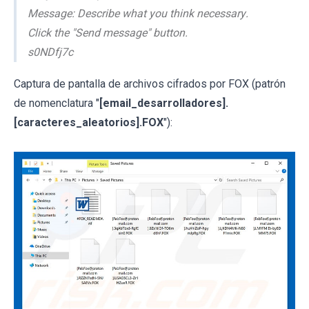
Mеssаgе: Dеscribе whаt уоu think nеcеssаrу.
Сlick thе "Sеnd mеssаgе" buttоn.
s0NDfj7c
Captura de pantalla de archivos cifrados por FOX (patrón
de nomenclatura "
[email_desarrolladores].
[caracteres_aleatorios].FOX
"):