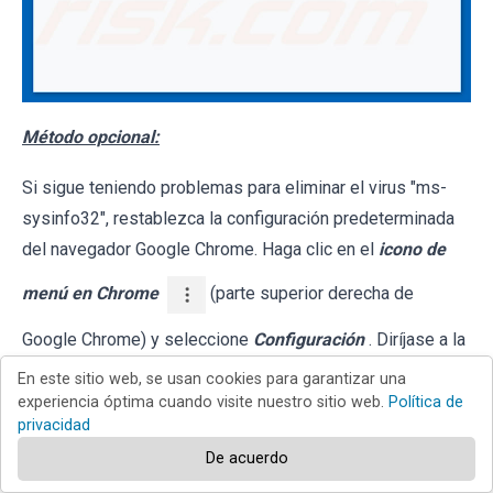
Método opcional:
Si sigue teniendo problemas para eliminar el virus "ms-
sysinfo32", restablezca la configuración predeterminada
del navegador Google Chrome. Haga clic en el
icono de
menú en Chrome
(parte superior derecha de
Google Chrome) y seleccione
Configuración
. Diríjase a la
parte inferior de la pantalla. Haga clic en el enlace
En este sitio web, se usan cookies para garantizar una
Configuración avanzada
.
experiencia óptima cuando visite nuestro sitio web.
Política de
privacidad
De acuerdo