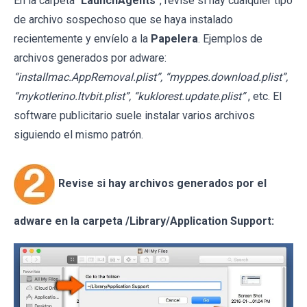
En la carpeta “
LaunchAgents
”, revise si hay cualquier tipo
de archivo sospechoso que se haya instalado
recientemente y envíelo a la
Papelera
. Ejemplos de
archivos generados por adware:
“installmac.AppRemoval.plist”, “myppes.download.plist”,
“mykotlerino.ltvbit.plist”, “kuklorest.update.plist”
, etc. El
software publicitario suele instalar varios archivos
siguiendo el mismo patrón.
Revise si hay archivos generados por el
adware en la carpeta /Library/Application Support: