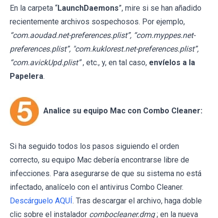
En la carpeta “
LaunchDaemons
”, mire si se han añadido
recientemente archivos sospechosos. Por ejemplo,
“com.aoudad.net-preferences.plist”, “com.myppes.net-
preferences.plist”, "com.kuklorest.net-preferences.plist”,
“com.avickUpd.plist”
, etc., y, en tal caso,
envíelos a la
Papelera
.
Analice su equipo Mac con Combo Cleaner:
Si ha seguido todos los pasos siguiendo el orden
correcto, su equipo Mac debería encontrarse libre de
infecciones. Para asegurarse de que su sistema no está
infectado, analícelo con el antivirus Combo Cleaner.
Descárguelo AQUÍ
. Tras descargar el archivo, haga doble
clic sobre el instalador
combocleaner.dmg
; en la nueva