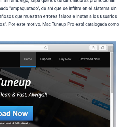
til. Sin embargo, sepa que los desarrolladores promocionan
o "empaquetado", de ahí que se infiltre en el sistema sin
osos que muestran errores falsos e instan a los usuarios
ados". Por este motivo, Mac Tuneup Pro está catalogada como