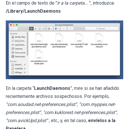
En el campo de texto de "
Ir a la carpeta...
", introduzca:
/Library/LaunchDaemons
En la carpeta “
LaunchDaemons
”, mire si se han añadido
recientemente archivos sospechosos. Por ejemplo,
“com.aoudad.net-preferences.plist”, “com.myppes.net-
preferences.plist”, "com.kuklorest.net-preferences.plist”,
“com.avickUpd.plist”
, etc., y, en tal caso,
envíelos a la
Papelera
.