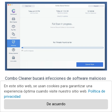
Combo Cleaner bucará infecciones de software malicioso
en su equipo. Si el resultado del análisis antivirus es "no
En este sitio web, se usan cookies para garantizar una
experiencia óptima cuando visite nuestro sitio web.
Política de
threats found", quiere decir que puede continuar con la
privacidad
guía de desinfección; de lo contrario, se recomineda
De acuerdo
eliminar las infecciones encontradas antes de continuar.