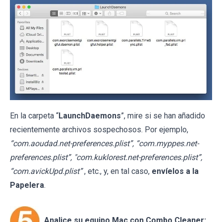
En la carpeta “
LaunchDaemons
”, mire si se han añadido
recientemente archivos sospechosos. Por ejemplo,
“com.aoudad.net-preferences.plist”, “com.myppes.net-
preferences.plist”, "com.kuklorest.net-preferences.plist”,
“com.avickUpd.plist”
, etc., y, en tal caso,
envíelos a la
Papelera
.
Analice su equipo Mac con Combo Cleaner: