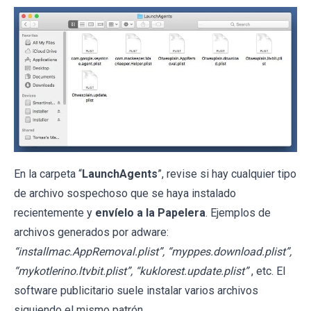
En la carpeta “
LaunchAgents
”, revise si hay cualquier tipo
de archivo sospechoso que se haya instalado
recientemente y
envíelo a la Papelera
. Ejemplos de
archivos generados por adware:
“installmac.AppRemoval.plist”, “myppes.download.plist”,
“mykotlerino.ltvbit.plist”, “kuklorest.update.plist”
, etc. El
software publicitario suele instalar varios archivos
siguiendo el mismo patrón.