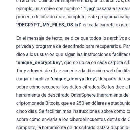
un archivo. Cuando OmniSphere encripta los archivos, c
ejemplo, un archivo con nombre "
.1.jpg
" pasaría a llama
proceso de cifrado esté completo, este programa malign
"
!DECRYPT_MY_FILES_OS.txt
" en cada carpeta existen
En el mensaje de texto, se dice que todos los archivos d
privada y programa de descifrado para recuperarlos. Par
dice a los usuarios que sigan las instrucciones facilitada
"
unique_decrypt.key
", que se ubica en cada carpeta ci
Tor y a través de él se accede a la dirección web facilit
cargar el archivo "
unique_decrypt.key
", después de eso
sobre cómo recuperar los datos cifrados. Se les dice a
herramienta de descifrado OmniSphere (herramienta de d
criptomoneda Bitcoin, que es 250 en dólares estadounid
cinco días. Se facilitan más instrucciones sobre cómo 
sobre cómo enviarla a los ciberdelincuentes detrás de 
complete, la herramienta de descifrado estará disponib