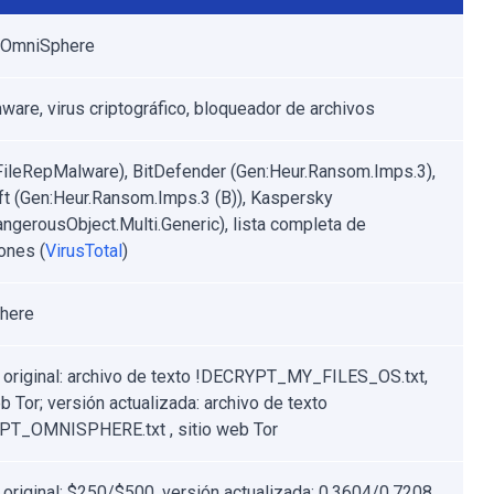
s OmniSphere
are, virus criptográfico, bloqueador de archivos
FileRepMalware), BitDefender (Gen:Heur.Ransom.Imps.3),
t (Gen:Heur.Ransom.Imps.3 (B)), Kaspersky
ngerousObject.Multi.Generic), lista completa de
ones (
VirusTotal
)
here
 original: archivo de texto !DECRYPT_MY_FILES_OS.txt,
b Tor; versión actualizada: archivo de texto
PT_OMNISPHERE.txt , sitio web Tor
 original: $250/$500, versión actualizada: 0.3604/0.7208