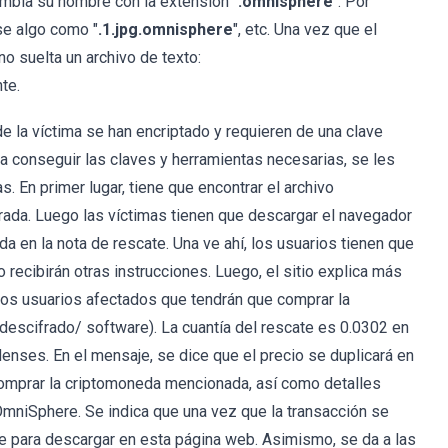
ambia su nombre con la extensión "
.omnisphere
". Por
rse algo como "
.1.jpg.omnisphere
", etc. Una vez que el
o suelta un archivo de texto:
te.
e la víctima se han encriptado y requieren de una clave
a conseguir las claves y herramientas necesarias, se les
s. En primer lugar, tiene que encontrar el archivo
frada. Luego las víctimas tienen que descargar el navegador
ada en la nota de rescate. Una ve ahí, los usuarios tienen que
 recibirán otras instrucciones. Luego, el sitio explica más
 los usuarios afectados que tendrán que comprar la
escifrado/ software). La cuantía del rescate es 0.0302 en
enses. En el mensaje, se dice que el precio se duplicará en
comprar la criptomoneda mencionada, así como detalles
OmniSphere. Se indica que una vez que la transacción se
le para descargar en esta página web. Asimismo, se da a las