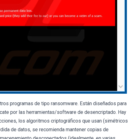
tros programas de tipo ransomware. Están diseñados para
escate por las herramientas/software de desencriptado. Hay
ciones, los algoritmos criptográficos que usan (simétricos
pérdida de datos, se recomienda mantener copias de
almacenamiento desconectados (idealmente, en varias