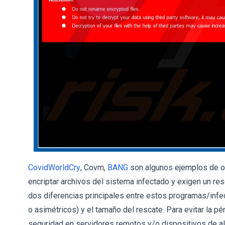
CovidWorldCry
, Covm,
BANG
son algunos ejemplos de o
encriptar archivos del sistema infectado y exigen un r
dos diferencias principales entre estos programas/infec
o asimétricos) y el tamaño del rescate. Para evitar la 
seguridad en servidores remotos y/o dispositivos de 