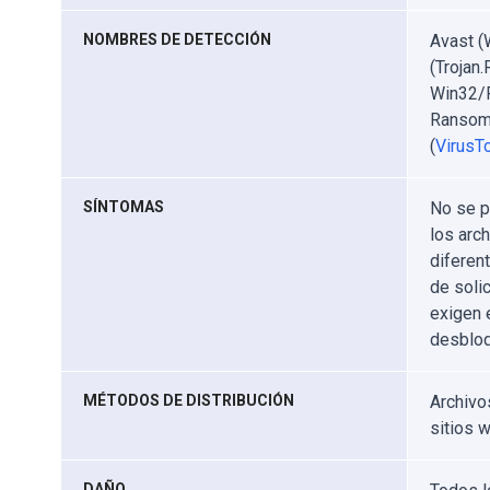
NOMBRES DE DETECCIÓN
Avast (
(Trojan
Win32/F
Ransom.
(
VirusTo
SÍNTOMAS
No se p
los arc
diferen
de soli
exigen 
desbloq
MÉTODOS DE DISTRIBUCIÓN
Archivo
sitios 
DAÑO