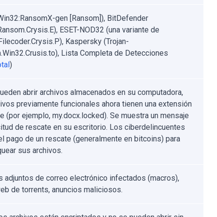
Win32:RansomX-gen [Ransom]), BitDefender
.Ransom.Crysis.E), ESET-NOD32 (una variante de
ilecoder.Crysis.P), Kaspersky (Trojan-
Win32.Crusis.to), Lista Completa de Detecciones
tal
)
ueden abrir archivos almacenados en su computadora,
hivos previamente funcionales ahora tienen una extensión
te (por ejemplo, my.docx.locked). Se muestra un mensaje
citud de rescate en su escritorio. Los ciberdelincuentes
el pago de un rescate (generalmente en bitcoins) para
uear sus archivos.
s adjuntos de correo electrónico infectados (macros),
web de torrents, anuncios maliciosos.