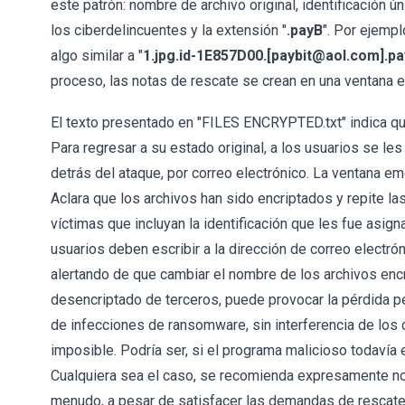
este patrón: nombre de archivo original, identificación ú
los ciberdelincuentes y la extensión "
.payB
". Por ejempl
algo similar a "
1.jpg.id-1E857D00.[paybit@aol.com].pa
proceso, las notas de rescate se crean en una ventana e
El texto presentado en "FILES ENCRYPTED.txt" indica qu
Para regresar a su estado original, a los usuarios se le
detrás del ataque, por correo electrónico. La ventana e
Aclara que los archivos han sido encriptados y repite la
víctimas que incluyan la identificación que les fue asign
usuarios deben escribir a la dirección de correo electrón
alertando de que cambiar el nombre de los archivos enc
desencriptado de terceros, puede provocar la pérdida
de infecciones de ransomware, sin interferencia de los
imposible. Podría ser, si el programa malicioso todavía e
Cualquiera sea el caso, se recomienda expresamente no
menudo, a pesar de satisfacer las demandas de rescate,