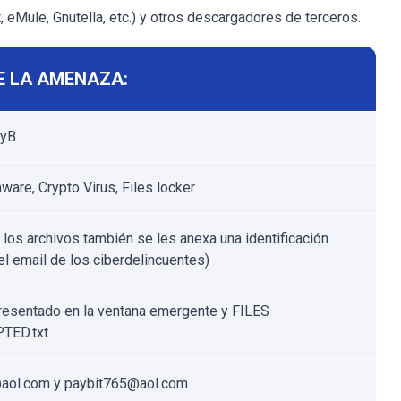
, eMule, Gnutella, etc.) y otros descargadores de terceros.
E LA AMENAZA:
ayB
are, Crypto Virus, Files locker
a los archivos también se les anexa una identificación
 el email de los ciberdelincuentes)
resentado en la ventana emergente y FILES
TED.txt
aol.com y paybit765@aol.com