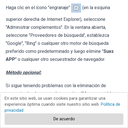
Haga clic en el ícono "engranaje"
(en la esquina
superior derecha de Internet Explorer), seleccione
"Administrar complementos". En la ventana abierta,
seleccione "Proveedores de búsqueda", establezca
"Google", "Bing" o cualquier otro motor de búsqueda
preferido como predeterminado y luego elimine "
Suxs
APP
" o cualquier otro secuestrador de navegador.
Método opcional:
Si sigue teniendo problemas con la eliminación de
secuestrador de navegador searchred01.xyz, restablezca
En este sitio web, se usan cookies para garantizar una
la configuración de Internet Explorer por defecto.
experiencia óptima cuando visite nuestro sitio web.
Política de
privacidad
Usuarios de Windows XP
: Clic en
Inicio
, pulse en
De acuerdo
Ejecutar
; en la nueva ventana, escriba
inetcpl.cpl
. A