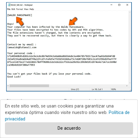
Sin embargo, esto es raro. En la mayoría de los casos, las
En este sitio web, se usan cookies para garantizar una
infecciones de ransomware envían mensajes más
experiencia óptima cuando visite nuestro sitio web.
Política de
directos simplemente indicando que los datos están
privacidad
encriptados y que las víctimas deben pagar algún tipo de
De acuerdo
rescate. Tenga en cuenta que las infecciones de tipo