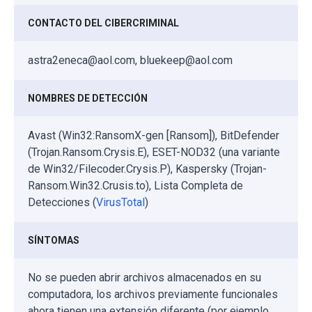
CONTACTO DEL CIBERCRIMINAL
astra2eneca@aol.com, bluekeep@aol.com
NOMBRES DE DETECCIÓN
Avast (Win32:RansomX-gen [Ransom]), BitDefender
(Trojan.Ransom.Crysis.E), ESET-NOD32 (una variante
de Win32/Filecoder.Crysis.P), Kaspersky (Trojan-
Ransom.Win32.Crusis.to), Lista Completa de
Detecciones (
VirusTotal
)
SÍNTOMAS
No se pueden abrir archivos almacenados en su
computadora, los archivos previamente funcionales
ahora tienen una extensión diferente (por ejemplo,