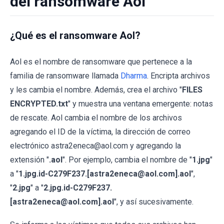
del ransomware Aol
¿Qué es el ransomware Aol?
Aol es el nombre de ransomware que pertenece a la
familia de ransomware llamada
Dharma
. Encripta archivos
y les cambia el nombre. Además, crea el archivo "
FILES
ENCRYPTED.txt
" y muestra una ventana emergente: notas
de rescate. Aol cambia el nombre de los archivos
agregando el ID de la víctima, la dirección de correo
electrónico astra2eneca@aol.com y agregando la
extensión "
.aol
". Por ejemplo, cambia el nombre de "
1.jpg
"
a "
1.jpg.id-C279F237.[astra2eneca@aol.com].aol
",
"
2.jpg
" a "
2.jpg.id-C279F237.
[astra2eneca@aol.com].aol
", y así sucesivamente.