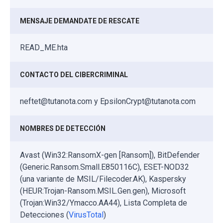
MENSAJE DEMANDATE DE RESCATE
READ_ME.hta
CONTACTO DEL CIBERCRIMINAL
neftet@tutanota.com y EpsilonCrypt@tutanota.com
NOMBRES DE DETECCIÓN
Avast (Win32:RansomX-gen [Ransom]), BitDefender
(Generic.Ransom.Small.E850116C), ESET-NOD32
(una variante de MSIL/Filecoder.AK), Kaspersky
(HEUR:Trojan-Ransom.MSIL.Gen.gen), Microsoft
(Trojan:Win32/Ymacco.AA44), Lista Completa de
Detecciones (
VirusTotal
)