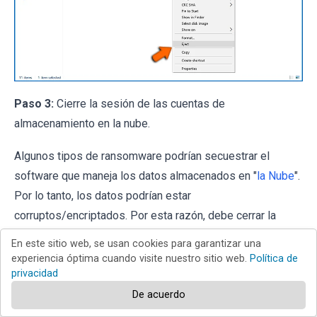
Paso 3:
Cierre la sesión de las cuentas de
almacenamiento en la nube.
Algunos tipos de ransomware podrían secuestrar el
software que maneja los datos almacenados en "
la Nube
".
Por lo tanto, los datos podrían estar
corruptos/encriptados. Por esta razón, debe cerrar la
sesión de todas las cuentas de almacenamiento en la
En este sitio web, se usan cookies para garantizar una
nube dentro de los navegadores y otro software
experiencia óptima cuando visite nuestro sitio web.
Política de
privacidad
relacionado. También debe considerar desinstalar
temporalmente el software de administración de la nube
De acuerdo
hasta que la infección se elimine por completo.