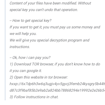
Content of your files have been modified. Without
special key you can't undo that operation.
-- How to get special key?
If you want to get it, you must pay us some money and
we will help you.
We will give you special decryption program and
instructions.
-- Ok, how i can pay you?
1) Download TOR browser, if you don't know how to do
it you can google it.
2) Open this website in tor browser:
hxxp://6x7dp6h3w6q3ugjv4yv5gycj3femb24kysgry5b44h
d87c3f9baf85b2e9ab2a824bb78868294e19992e2e26b5
3) Follow instructions in chat.