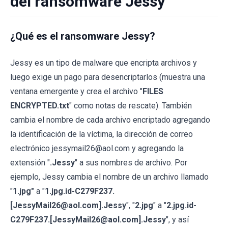
del ransomware Jessy
¿Qué es el ransomware Jessy?
Jessy es un tipo de malware que encripta archivos y
luego exige un pago para desencriptarlos (muestra una
ventana emergente y crea el archivo "
FILES
ENCRYPTED.txt
" como notas de rescate). También
cambia el nombre de cada archivo encriptado agregando
la identificación de la víctima, la dirección de correo
electrónico jessymail26@aol.com y agregando la
extensión "
.Jessy
" a sus nombres de archivo. Por
ejemplo, Jessy cambia el nombre de un archivo llamado
"
1.jpg"
a "
1.jpg.id-C279F237.
[JessyMail26@aol.com].Jessy
", "
2.jpg
" a "
2.jpg.id-
C279F237.[JessyMail26@aol.com].Jessy
", y así