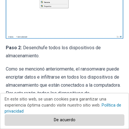
Paso 2:
Desenchufe todos los dispositivos de
almacenamiento.
Como se mencionó anteriormente, el ransomware puede
encriptar datos e infiltrarse en todos los dispositivos de
almacenamiento que están conectados a la computadora.
Por esta razón, todos los dispositivos de
En este sitio web, se usan cookies para garantizar una
almacenamiento externo (unidades flash, discos duros
experiencia óptima cuando visite nuestro sitio web.
Política de
portátiles, etc.) deben desconectarse inmediatamente; sin
privacidad
embargo, le recomendamos encarecidamente que
De acuerdo
expulse cada dispositivo antes de desconectarlo para