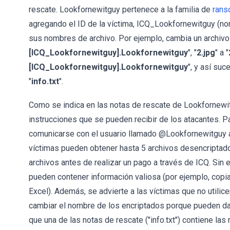
rescate. Lookfornewitguy pertenece a la familia de
ran
agregando el ID de la víctima, ICQ_Lookfornewitguy (nom
sus nombres de archivo. Por ejemplo, cambia un archivo
[ICQ_Lookfornewitguy].Lookfornewitguy
", "
2.jpg
" a "
[ICQ_Lookfornewitguy].Lookfornewitguy
", y así su
"
info.txt
".
Como se indica en las notas de rescate de Lookfornewit
instrucciones que se pueden recibir de los atacantes. P
comunicarse con el usuario llamado @Lookfornewitguy 
víctimas pueden obtener hasta 5 archivos desencriptado
archivos antes de realizar un pago a través de ICQ. Si
pueden contener información valiosa (por ejemplo, cop
Excel). Además, se advierte a las víctimas que no utilic
cambiar el nombre de los encriptados porque pueden da
que una de las notas de rescate ("info.txt") contiene la