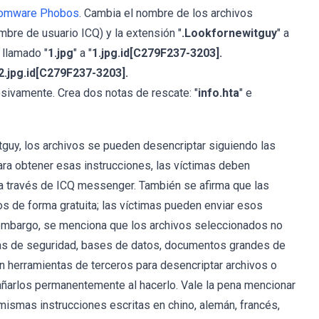
somware Phobos
. Cambia el nombre de los archivos
bre de usuario ICQ) y la extensión "
.Lookfornewitguy
" a
 llamado "
1.jpg
" a "
1.jpg.id[C279F237-3203].
2.jpg.id[C279F237-3203].
cesivamente. Crea dos notas de rescate: "
info.hta
" e
guy, los archivos se pueden desencriptar siguiendo las
ara obtener esas instrucciones, las víctimas deben
a través de ICQ messenger. También se afirma que las
s de forma gratuita; las víctimas pueden enviar esos
n embargo, se menciona que los archivos seleccionados no
ias de seguridad, bases de datos, documentos grandes de
en herramientas de terceros para desencriptar archivos o
ñarlos permanentemente al hacerlo. Vale la pena mencionar
s mismas instrucciones escritas en chino, alemán, francés,