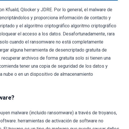
n Kfuald, Qlocker y JDRE. Por lo general, el malware de
 encriptándolos y proporciona información de contacto y
iptado y el algoritmo criptográfico algoritmo criptográfico
 bloquear el acceso a los datos. Desafortunadamente, rara
a, solo cuando el ransomware no está completamente
cargar alguna herramienta de desencriptado gratuita de
 recuperar archivos de forma gratuita solo si tienen una
ecomienda tener una copia de seguridad de los datos y
a nube o en un dispositivo de almacenamiento
ware?
ibuyen malware (incluido ransomware) a través de troyanos,
software. herramientas de activación de software no
sas. El troyano es un tipo de malware que puede causar daños