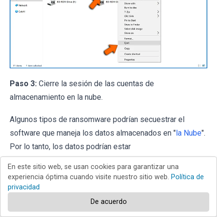
Paso 3:
Cierre la sesión de las cuentas de
almacenamiento en la nube.
Algunos tipos de ransomware podrían secuestrar el
software que maneja los datos almacenados en "
la Nube
".
Por lo tanto, los datos podrían estar
corruptos/encriptados. Por esta razón, debe cerrar la
En este sitio web, se usan cookies para garantizar una
sesión de todas las cuentas de almacenamiento en la
experiencia óptima cuando visite nuestro sitio web.
Política de
nube dentro de los navegadores y otro software
privacidad
relacionado. También debe considerar desinstalar
De acuerdo
temporalmente el software de administración de la nube