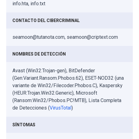
info.hta, info.txt
CONTACTO DEL CIBERCRIMINAL
seamoon@tutanota.com, seamoon@criptext.com
NOMBRES DE DETECCIÓN
Avast (Win32:Trojan-gen), BitDefender
(Gen:Variant.Ransom.Phobos.62), ESET-NOD32 (una
variante de Win32/Filecoder.Phobos.C), Kaspersky
(HEUR:Trojan.Win32.Generic), Microsoft
(Ransom:Win32/Phobos.PC!MTB), Lista Completa
de Detecciones (
VirusTotal
)
SÍNTOMAS