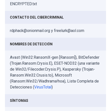
ENCRYPTED.txt
CONTACTO DEL CIBERCRIMINAL
rdphack@onionmail.org y freelurk@aol.com
NOMBRES DE DETECCIÓN
Avast (Win32:RansomX-gen [Ransom]), BitDefender
(Trojan.Ransom.Crysis.E), ESET-NOD32 (una variante
de Win32/Filecoder.Crysis.P), Kaspersky (Trojan-
Ransom.Win32.Crusis.to), Microsoft
(Ransom:Win32/Wadhrama!hoa), Lista Completa de
Detecciones (
VirusTotal
)
SÍNTOMAS