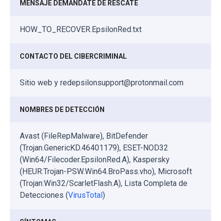
MENSAJE DEMANDATE DE RESCATE
HOW_TO_RECOVER.EpsilonRed.txt
CONTACTO DEL CIBERCRIMINAL
Sitio web y redepsilonsupport@protonmail.com
NOMBRES DE DETECCIÓN
Avast (FileRepMalware), BitDefender
(Trojan.GenericKD.46401179), ESET-NOD32
(Win64/Filecoder.EpsilonRed.A), Kaspersky
(HEUR:Trojan-PSW.Win64.BroPass.vho), Microsoft
(Trojan:Win32/ScarletFlash.A), Lista Completa de
Detecciones (
VirusTotal
)