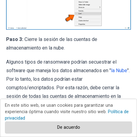
Paso 3:
Cierre la sesión de las cuentas de
almacenamiento en la nube.
Algunos tipos de ransomware podrían secuestrar el
software que maneja los datos almacenados en "
la Nube
".
Por lo tanto, los datos podrían estar
corruptos/encriptados. Por esta razón, debe cerrar la
sesión de todas las cuentas de almacenamiento en la
nube dentro de los navegadores y otro software
En este sitio web, se usan cookies para garantizar una
experiencia óptima cuando visite nuestro sitio web.
Política de
relacionado. También debe considerar desinstalar
privacidad
temporalmente el software de administración de la nube
De acuerdo
hasta que la infección se elimine por completo.