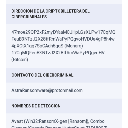
DIRECCIÓN DE LA CRIPTOBILLETERA DEL
CIBERCRIMINALES
47moe29QP2xF2myDYaaMCJHpLGsXLPw17CqMQ
FeuB3NTzJ2X28tfRmWaPyPQgvoHVDUe4gP8h4w
4pXCtX1gg7SpGAgh6qqS (Monero)
17CqMQFeuB3NTzJ2X28tfRmWaPyPQgvoHV
(Bitcoin)
CONTACTO DEL CIBERCRIMINAL
AstraRansomware@protonmail.com
NOMBRES DE DETECCIÓN
Avast (Win32:RansomX-gen [Ransom]), Combo