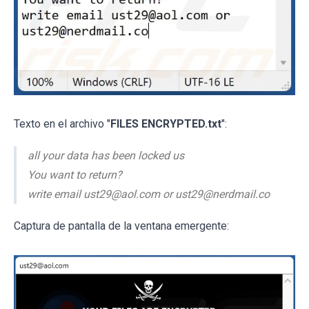
Texto en el archivo "
FILES ENCRYPTED.txt
":
all your data has been locked us
You want to return?
write email ust29@aol.com or ust29@nerdmail.co
Captura de pantalla de la ventana emergente: