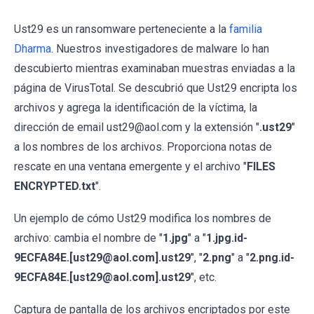
Ust29 es un ransomware perteneciente a la
familia
Dharma
. Nuestros investigadores de malware lo han
descubierto mientras examinaban muestras enviadas a la
página de VirusTotal. Se descubrió que Ust29 encripta los
archivos y agrega la identificación de la víctima, la
dirección de email ust29@aol.com y la extensión "
.ust29
"
a los nombres de los archivos. Proporciona notas de
rescate en una ventana emergente y el archivo "
FILES
ENCRYPTED.txt
".
Un ejemplo de cómo Ust29 modifica los nombres de
archivo: cambia el nombre de "
1.jpg
" a "
1.jpg.id-
9ECFA84E.[ust29@aol.com].ust29
", "
2.png
" a "
2.png.id-
9ECFA84E.[ust29@aol.com].ust29
", etc.
Captura de pantalla de los archivos encriptados por este