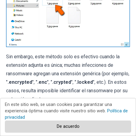
Sin embargo, este método solo es efectivo cuando la
extensión adjunta es única; muchas infecciones de
ransomware agregan una extensión genérica (por ejemplo,
"
.encrypted
", "
.enc
", "
.crypted
", "
.locked
", etc.). En estos
casos, resulta imposible identificar el ransomware por su
extensión adjunta.
En este sitio web, se usan cookies para garantizar una
experiencia óptima cuando visite nuestro sitio web.
Política de
Una de las formas más fáciles y rápidas de identificar una
privacidad
infección de ransomware es utilizar el
sitio web ID
De acuerdo
Ransomware
. Este servicio es compatible con la mayoría