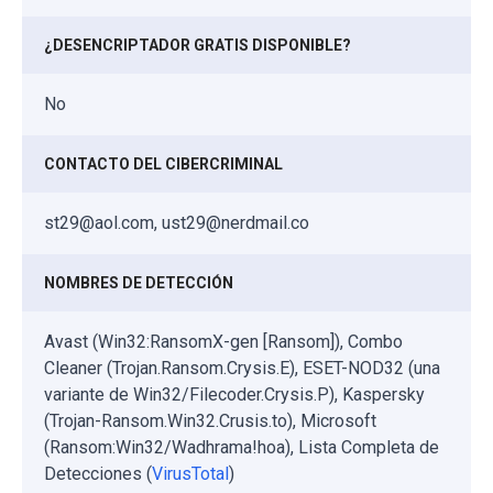
¿DESENCRIPTADOR GRATIS DISPONIBLE?
No
CONTACTO DEL CIBERCRIMINAL
st29@aol.com, ust29@nerdmail.co
NOMBRES DE DETECCIÓN
Avast (Win32:RansomX-gen [Ransom]), Combo
Cleaner (Trojan.Ransom.Crysis.E), ESET-NOD32 (una
variante de Win32/Filecoder.Crysis.P), Kaspersky
(Trojan-Ransom.Win32.Crusis.to), Microsoft
(Ransom:Win32/Wadhrama!hoa), Lista Completa de
Detecciones (
VirusTotal
)