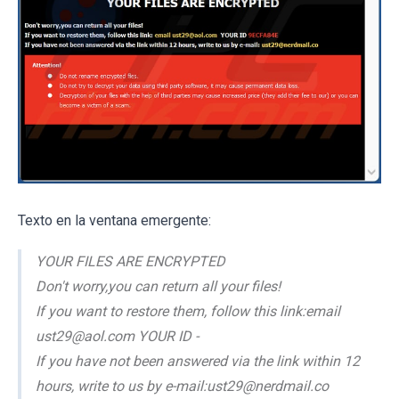
Texto en la ventana emergente:
YOUR FILES ARE ENCRYPTED
Don't worry,you can return all your files!
If you want to restore them, follow this link:email
ust29@aol.com YOUR ID -
If you have not been answered via the link within 12
hours, write to us by e-mail:ust29@nerdmail.co