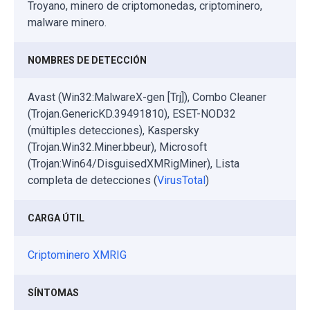
Troyano, minero de criptomonedas, criptominero,
malware minero.
NOMBRES DE DETECCIÓN
Avast (Win32:MalwareX-gen [Trj]), Combo Cleaner
(Trojan.GenericKD.39491810), ESET-NOD32
(múltiples detecciones), Kaspersky
(Trojan.Win32.Miner.bbeur), Microsoft
(Trojan:Win64/DisguisedXMRigMiner), Lista
completa de detecciones (
VirusTotal
)
CARGA ÚTIL
Criptominero XMRIG
SÍNTOMAS