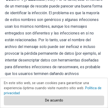
de un mensaje de rescate puede parecer una buena forma
de identificar la infección. El problema es que la mayoría
de estos nombres son genéricos y algunas infecciones
usan los mismos nombres, aunque los mensajes
entregados son diferentes y las infecciones en sí no
están relacionadas. Por lo tanto, usar el nombre del
archivo del mensaje solo puede ser ineficaz e incluso
provocar la pérdida permanente de datos (por ejemplo, al
intentar desencriptar datos con herramientas diseñadas
para diferentes infecciones de ransomware, es probable
que los usuarios terminen dañando archivos
permanentemente y el desencriptado ya no será posible
En este sitio web, se usan cookies para garantizar una
incluso con la herramienta correcta).
experiencia óptima cuando visite nuestro sitio web.
Política de
privacidad
Otra forma de identificar una infección de ransomware es
De acuerdo
comprobar la extensión del archivo, que se adjunta a cada