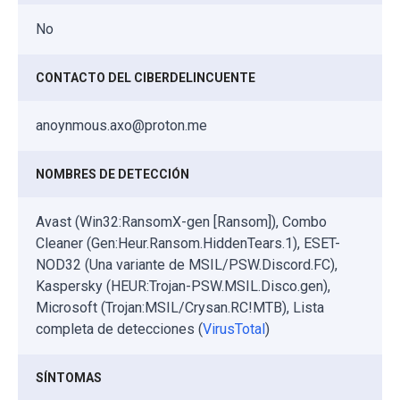
No
CONTACTO DEL CIBERDELINCUENTE
anoynmous.axo@proton.me
NOMBRES DE DETECCIÓN
Avast (Win32:RansomX-gen [Ransom]), Combo
Cleaner (Gen:Heur.Ransom.HiddenTears.1), ESET-
NOD32 (Una variante de MSIL/PSW.Discord.FC),
Kaspersky (HEUR:Trojan-PSW.MSIL.Disco.gen),
Microsoft (Trojan:MSIL/Crysan.RC!MTB), Lista
completa de detecciones (
VirusTotal
)
SÍNTOMAS