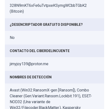
328N9mKT6xFe6uTvtpxeKSymgWCbbTGbK2
(Bitcoin)
¿DESENCRIPTADOR GRATUITO DISPONIBLE?
No
CONTACTO DEL CIBERDELINCUENTE
jimyjoy139@proton.me
NOMBRES DE DETECCIÓN
Avast (Win32:RansomX-gen [Ransom]), Combo
Cleaner (Gen:Variant.Ransom.Lockbit.191), ESET-
NOD32 (Una variante de
Win32/Filecoder.BlackMatter.), Kaspersky