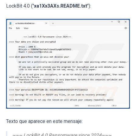
LockBit 4.0 ("
xa1Xx3AXs.README.txt
"):
Texto que aparece en este mensaje:
~~~ LockBit 4.0 Ransomware since 2024~~~