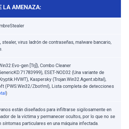
E LA AMENAZA:
imbreStealer
, stealer, virus ladrón de contraseñas, malware bancario,
e.
Win32:Evo-gen [Trj]), Combo Cleaner
.GenericKD.71783999), ESET-NOD32 (Una variante de
ryptik.HVWT), Kaspersky (Trojan.Win32.Agent.xbltal),
ft (PWS:Win32/Zbot!ml), Lista completa de detecciones
tal
)
yanos están diseñados para infiltrarse sigilosamente en
nador de la víctima y permanecer ocultos, por lo que no se
n síntomas particulares en una máquina infectada.