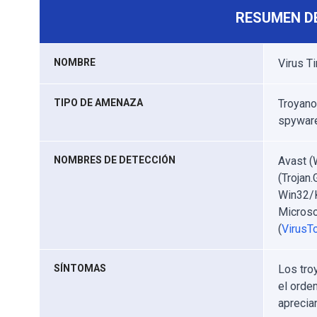
RESUMEN D
NOMBRE
Virus T
TIPO DE AMENAZA
Troyano
spywar
NOMBRES DE DETECCIÓN
Avast (
(Trojan
Win32/K
Microso
(
VirusTo
SÍNTOMAS
Los tro
el orde
aprecia