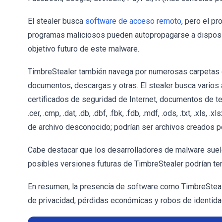
El stealer busca
software de acceso remoto
, pero el p
programas maliciosos pueden autopropagarse a disposi
objetivo futuro de este malware.
TimbreStealer también navega por numerosas carpetas del
documentos, descargas y otras. El stealer busca varios 
certificados de seguridad de Internet, documentos de tex
.cer, .cmp, .dat, .db, .dbf, .fbk, .fdb, .mdf, .ods, .txt, .xls
de archivo desconocido; podrían ser archivos creados po
Cabe destacar que los desarrolladores de malware suele
posibles versiones futuras de TimbreStealer podrían ten
En resumen, la presencia de software como TimbreStea
de privacidad, pérdidas económicas y robos de identida