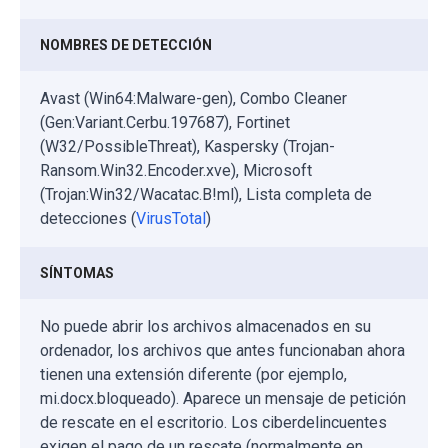
NOMBRES DE DETECCIÓN
Avast (Win64:Malware-gen), Combo Cleaner
(Gen:Variant.Cerbu.197687), Fortinet
(W32/PossibleThreat), Kaspersky (Trojan-
Ransom.Win32.Encoder.xve), Microsoft
(Trojan:Win32/Wacatac.B!ml), Lista completa de
detecciones (
VirusTotal
)
SÍNTOMAS
No puede abrir los archivos almacenados en su
ordenador, los archivos que antes funcionaban ahora
tienen una extensión diferente (por ejemplo,
mi.docx.bloqueado). Aparece un mensaje de petición
de rescate en el escritorio. Los ciberdelincuentes
exigen el pago de un rescate (normalmente en