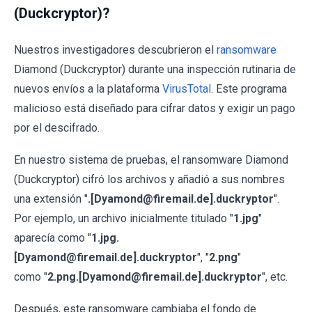
(Duckcryptor)?
Nuestros investigadores descubrieron el
ransomware
Diamond (Duckcryptor) durante una inspección rutinaria de
nuevos envíos a la plataforma
VirusTotal
. Este programa
malicioso está diseñado para cifrar datos y exigir un pago
por el descifrado.
En nuestro sistema de pruebas, el ransomware Diamond
(Duckcryptor) cifró los archivos y añadió a sus nombres
una extensión "
.[Dyamond@firemail.de].duckryptor
".
Por ejemplo, un archivo inicialmente titulado "
1.jpg
"
aparecía como "
1.jpg.
[
Dyamond@firemail.de]
.
duckryptor
", "
2.png
"
como "
2.png.[Dyamond@firemail.de].duckryptor
", etc.
Después, este ransomware cambiaba el fondo de