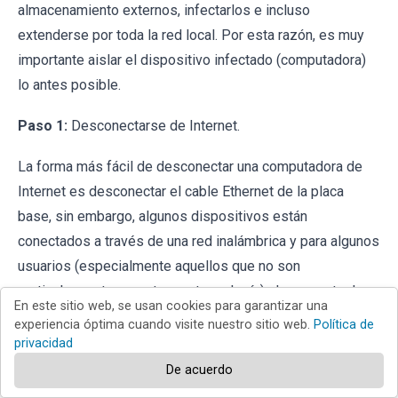
almacenamiento externos, infectarlos e incluso
extenderse por toda la red local. Por esta razón, es muy
importante aislar el dispositivo infectado (computadora)
lo antes posible.
Paso 1:
Desconectarse de Internet.
La forma más fácil de desconectar una computadora de
Internet es desconectar el cable Ethernet de la placa
base, sin embargo, algunos dispositivos están
conectados a través de una red inalámbrica y para algunos
usuarios (especialmente aquellos que no son
particularmente expertos en tecnología), desconectar los
En este sitio web, se usan cookies para garantizar una
cables puede parecer molesto. Por lo tanto, también
experiencia óptima cuando visite nuestro sitio web.
Política de
puede desconectar el sistema manualmente a través del
privacidad
Panel de Control:
De acuerdo