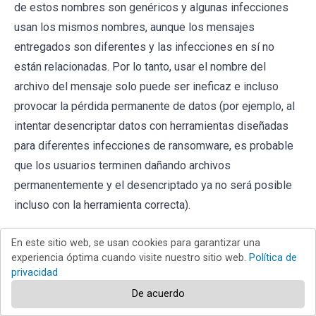
de estos nombres son genéricos y algunas infecciones
usan los mismos nombres, aunque los mensajes
entregados son diferentes y las infecciones en sí no
están relacionadas. Por lo tanto, usar el nombre del
archivo del mensaje solo puede ser ineficaz e incluso
provocar la pérdida permanente de datos (por ejemplo, al
intentar desencriptar datos con herramientas diseñadas
para diferentes infecciones de ransomware, es probable
que los usuarios terminen dañando archivos
permanentemente y el desencriptado ya no será posible
incluso con la herramienta correcta).
Otra forma de identificar una infección de ransomware es
En este sitio web, se usan cookies para garantizar una
comprobar la extensión del archivo, que se adjunta a cada
experiencia óptima cuando visite nuestro sitio web.
Política de
privacidad
archivo encriptado. Las infecciones de ransomware a
De acuerdo
menudo se nombran por las extensiones que agregan