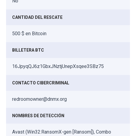
No
CANTIDAD DEL RESCATE
500 $ en Bitcoin
BILLETERA BTC
16JpyqQJ6z1GbxJNztjUnepXsqee3SBz75
CONTACTO CIBERCRIMINAL
redroomowner@dnmx.org
NOMBRES DE DETECCIÓN
Avast (Win32:RansomX-gen [Ransom]), Combo