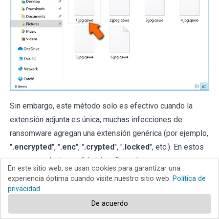
Sin embargo, este método solo es efectivo cuando la
extensión adjunta es única; muchas infecciones de
ransomware agregan una extensión genérica (por ejemplo,
"
.encrypted
", "
.enc
", "
.crypted
", "
.locked
", etc.). En estos
casos, resulta imposible identificar el ransomware por su
En este sitio web, se usan cookies para garantizar una
extensión adjunta.
experiencia óptima cuando visite nuestro sitio web.
Política de
privacidad
Una de las formas más fáciles y rápidas de identificar una
De acuerdo
infección de ransomware es utilizar el
sitio web ID