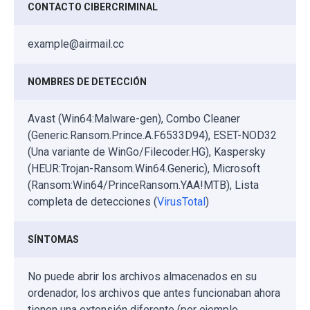
CONTACTO CIBERCRIMINAL
example@airmail.cc
NOMBRES DE DETECCIÓN
Avast (Win64:Malware-gen), Combo Cleaner
(Generic.Ransom.Prince.A.F6533D94), ESET-NOD32
(Una variante de WinGo/Filecoder.HG), Kaspersky
(HEUR:Trojan-Ransom.Win64.Generic), Microsoft
(Ransom:Win64/PrinceRansom.YAA!MTB), Lista
completa de detecciones (
VirusTotal
)
SÍNTOMAS
No puede abrir los archivos almacenados en su
ordenador, los archivos que antes funcionaban ahora
tienen una extensión diferente (por ejemplo,