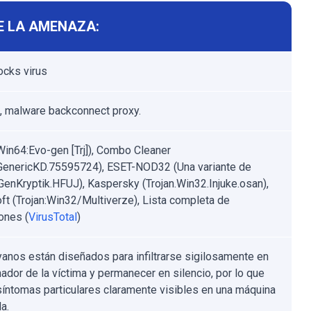
E LA AMENAZA:
cks virus
, malware backconnect proxy.
Win64:Evo-gen [Trj]), Combo Cleaner
.GenericKD.75595724), ESET-NOD32 (Una variante de
enKryptik.HFUJ), Kaspersky (Trojan.Win32.Injuke.osan),
ft (Trojan:Win32/Multiverze), Lista completa de
ones (
VirusTotal
)
yanos están diseñados para infiltrarse sigilosamente en
nador de la víctima y permanecer en silencio, por lo que
síntomas particulares claramente visibles en una máquina
a.