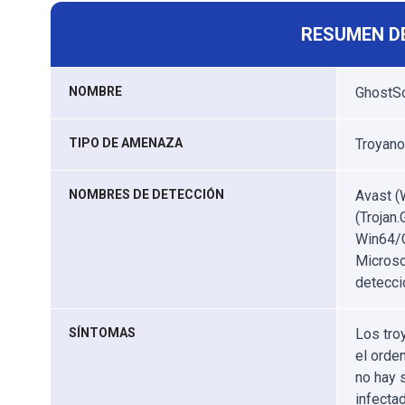
RESUMEN D
NOMBRE
GhostSo
TIPO DE AMENAZA
Troyano
NOMBRES DE DETECCIÓN
Avast (
(Trojan
Win64/G
Microso
detecci
SÍNTOMAS
Los tro
el orde
no hay 
infectad