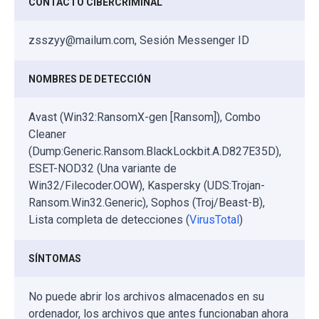
CONTACTO CIBERCRIMINAL
zsszyy@mailum.com, Sesión Messenger ID
NOMBRES DE DETECCIÓN
Avast (Win32:RansomX-gen [Ransom]), Combo
Cleaner
(Dump:Generic.Ransom.BlackLockbit.A.D827E35D),
ESET-NOD32 (Una variante de
Win32/Filecoder.OOW), Kaspersky (UDS:Trojan-
Ransom.Win32.Generic), Sophos (Troj/Beast-B),
Lista completa de detecciones (
VirusTotal
)
SÍNTOMAS
No puede abrir los archivos almacenados en su
ordenador, los archivos que antes funcionaban ahora