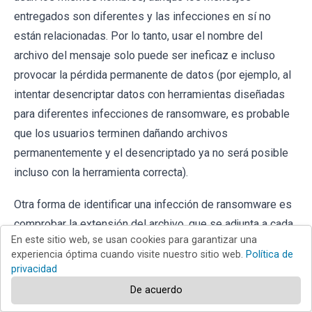
entregados son diferentes y las infecciones en sí no
están relacionadas. Por lo tanto, usar el nombre del
archivo del mensaje solo puede ser ineficaz e incluso
provocar la pérdida permanente de datos (por ejemplo, al
intentar desencriptar datos con herramientas diseñadas
para diferentes infecciones de ransomware, es probable
que los usuarios terminen dañando archivos
permanentemente y el desencriptado ya no será posible
incluso con la herramienta correcta).
Otra forma de identificar una infección de ransomware es
comprobar la extensión del archivo, que se adjunta a cada
En este sitio web, se usan cookies para garantizar una
archivo encriptado. Las infecciones de ransomware a
experiencia óptima cuando visite nuestro sitio web.
Política de
menudo se nombran por las extensiones que agregan
privacidad
(consulte los archivos encriptados por Qewe ransomware
De acuerdo
a continuación).