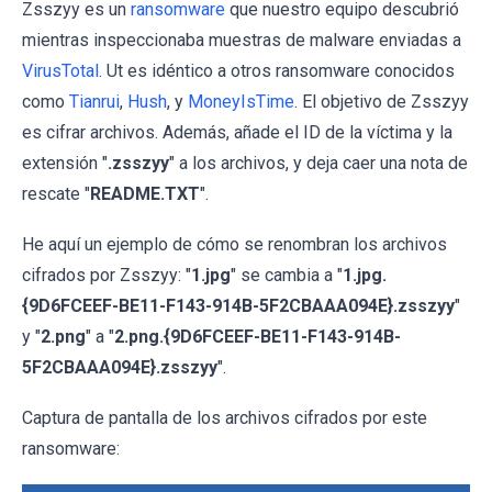
Zsszyy es un
ransomware
que nuestro equipo descubrió
mientras inspeccionaba muestras de malware enviadas a
VirusTotal
. Ut es idéntico a otros ransomware conocidos
como
Tianrui
,
Hush
, y
MoneyIsTime
. El objetivo de Zsszyy
es cifrar archivos. Además, añade el ID de la víctima y la
extensión "
.zsszyy
" a los archivos, y deja caer una nota de
rescate "
README.TXT
".
He aquí un ejemplo de cómo se renombran los archivos
cifrados por Zsszyy: "
1.jpg
" se cambia a "
1.jpg.
{9D6FCEEF-BE11-F143-914B-5F2CBAAA094E}.zsszyy
"
y "
2.png
" a "
2.png.{9D6FCEEF-BE11-F143-914B-
5F2CBAAA094E}.zsszyy
".
Captura de pantalla de los archivos cifrados por este
ransomware: