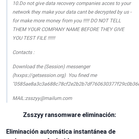
10.Do not give data recovery companies acces to your
network they make your data cant be decrypted by us -
for make more money from you !!!!! DO NOT TELL
THEM YOUR COMPANY NAME BEFORE THEY GIVE
YOU TEST FILE !!!!!!
Contacts :
Download the (Session) messenger
(hxxps://getsession.org) You fined me
"0585ae8a3c3a688c78cf2e2b2b7df760630377f29c0b36
MAIL:zsszyy@mailum.com
Zsszyy ransomware eliminación:
Eliminación automática instantánea de