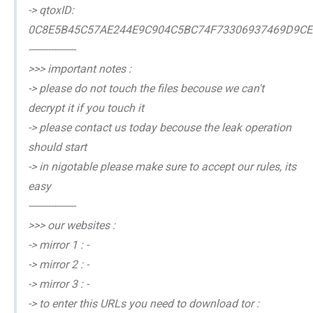
-> qtoxID:
0C8E5B45C57AE244E9C904C5BC74F73306937469D9C
-----------------
>>> important notes :
-> please do not touch the files becouse we can't
decrypt it if you touch it
-> please contact us today becouse the leak operation
should start
-> in nigotable please make sure to accept our rules, its
easy
-----------------
>>> our websites :
-> mirror 1 : -
-> mirror 2 : -
-> mirror 3 : -
-> to enter this URLs you need to download tor :