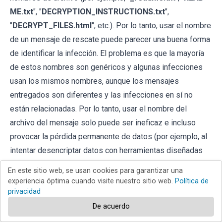
ME.txt
", "
DECRYPTION_INSTRUCTIONS.txt
",
"
DECRYPT_FILES.html
", etc.). Por lo tanto, usar el nombre
de un mensaje de rescate puede parecer una buena forma
de identificar la infección. El problema es que la mayoría
de estos nombres son genéricos y algunas infecciones
usan los mismos nombres, aunque los mensajes
entregados son diferentes y las infecciones en sí no
están relacionadas. Por lo tanto, usar el nombre del
archivo del mensaje solo puede ser ineficaz e incluso
provocar la pérdida permanente de datos (por ejemplo, al
intentar desencriptar datos con herramientas diseñadas
para diferentes infecciones de ransomware, es probable
En este sitio web, se usan cookies para garantizar una
que los usuarios terminen dañando archivos
experiencia óptima cuando visite nuestro sitio web.
Política de
privacidad
permanentemente y el desencriptado ya no será posible
incluso con la herramienta correcta).
De acuerdo