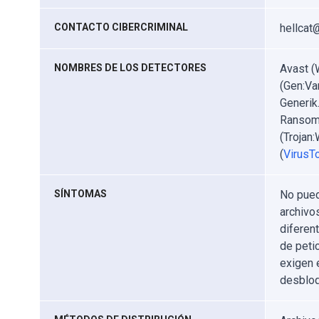
CONTACTO CIBERCRIMINAL
hellcat
NOMBRES DE LOS DETECTORES
Avast (
(Gen:Va
Generik
Ransom.
(Trojan
(
VirusTo
SÍNTOMAS
No pued
archivo
diferen
de peti
exigen 
desbloq