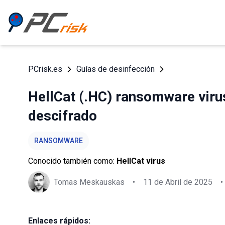
PCrisk.es
Guías de desinfección
HellCat (.HC) ransomware virus
descifrado
RANSOMWARE
Conocido también como:
HellCat virus
Tomas Meskauskas
•
11 de Abril de 2025
•
Enlaces rápidos: