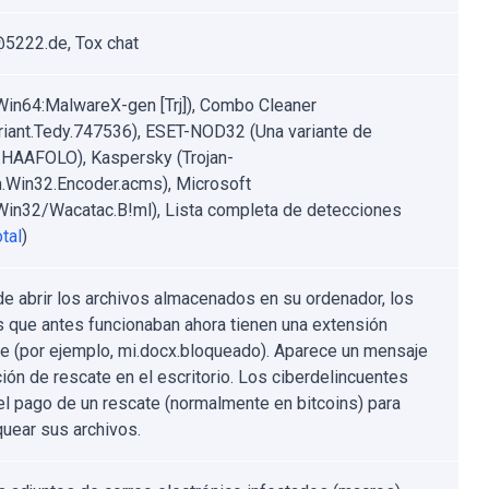
@5222.de, Tox chat
Win64:MalwareX-gen [Trj]), Combo Cleaner
riant.Tedy.747536), ESET-NOD32 (Una variante de
.HAAFOLO), Kaspersky (Trojan-
Win32.Encoder.acms), Microsoft
:Win32/Wacatac.B!ml), Lista completa de detecciones
tal
)
e abrir los archivos almacenados en su ordenador, los
s que antes funcionaban ahora tienen una extensión
te (por ejemplo, mi.docx.bloqueado). Aparece un mensaje
ción de rescate en el escritorio. Los ciberdelincuentes
el pago de un rescate (normalmente en bitcoins) para
uear sus archivos.