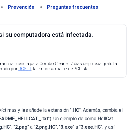
Prevención
Preguntas frecuentes
 si su computadora está infectada.
ar una licencia para Combo Cleaner. 7 días de prueba gratuita
perado por
RCS LT
, la empresa matriz de PCRisk.
víctimas y les añade la extensión "
.HC
". Además, cambia el
EADME_HELLCAT_.txt
"). Un ejemplo de cómo HellCat
pg.HC
", "
2.png
" a "
2.png.HC
", "
3.exe
" a "
3.exe.HC
", y así