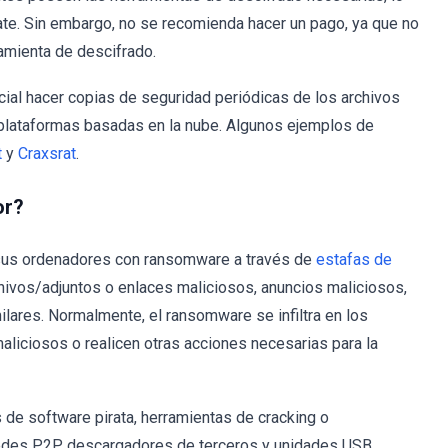
ate. Sin embargo, no se recomienda hacer un pago, ya que no
amienta de descifrado.
ial hacer copias de seguridad periódicas de los archivos
 plataformas basadas en la nube. Algunos ejemplos de
t
y
Craxsrat
.
or?
sus ordenadores con ransomware a través de
estafas de
chivos/adjuntos o enlaces maliciosos, anuncios maliciosos,
ares. Normalmente, el ransomware se infiltra en los
liciosos o realicen otras acciones necesarias para la
de software pirata, herramientas de cracking o
redes P2P, descargadores de terceros y unidades USB