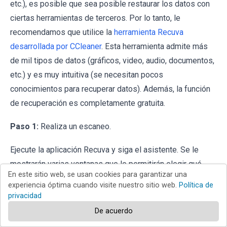
etc.), es posible que sea posible restaurar los datos con
ciertas herramientas de terceros. Por lo tanto, le
recomendamos que utilice la
herramienta Recuva
desarrollada por CCleaner
. Esta herramienta admite más
de mil tipos de datos (gráficos, video, audio, documentos,
etc.) y es muy intuitiva (se necesitan pocos
conocimientos para recuperar datos). Además, la función
de recuperación es completamente gratuita.
Paso 1:
Realiza un escaneo.
Ejecute la aplicación Recuva y siga el asistente. Se le
mostrarán varias ventanas que le permitirán elegir qué
En este sitio web, se usan cookies para garantizar una
tipo de archivo buscar, qué ubicaciones se deben
experiencia óptima cuando visite nuestro sitio web.
Política de
escanear, etc. Todo lo que necesita hacer es seleccionar
privacidad
las opciones que está buscando e iniciar el escaneo. Le
De acuerdo
recomendamos que habilite el "
Análisis Profundo
"