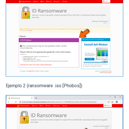
Ejemplo 2 (ransomware .iso [Phobos]):