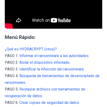
Menú Rápido:
¿Qué es HYDRACRYPT (virus)?
PASO 1.
Informar el ransomware a las autoridades.
PASO 2.
Aislar el dispositivo infectado.
PASO 3.
Identificar la infección del ransomware.
PASO 4.
Búsqueda de herramientas de desencriptado de
ransomware.
PASO 5.
Restaurar archivos con herramientas de
recuperación de datos.
PASO 6.
Crear copias de seguridad de datos.