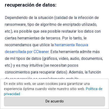
recuperación de datos:
Dependiendo de la situación (calidad de la infección de
ransomware, tipo de algoritmo de encriptado utilizado,
etc.), es posible que sea posible restaurar los datos con
ciertas herramientas de terceros. Por lo tanto, le
recomendamos que utilice la
herramienta Recuva
desarrollada por CCleaner
. Esta herramienta admite más
de mil tipos de datos (gráficos, video, audio, documentos,
etc.) y es muy intuitiva (se necesitan pocos
conocimientos para recuperar datos). Además, la función
de recuperación es completamente gratuita.
En este sitio web, se usan cookies para garantizar una
experiencia óptima cuando visite nuestro sitio web.
Política de
Paso 1:
Realiza un escaneo.
privacidad
Ejecute la aplicación Recuva y siga el asistente. Se le
De acuerdo
mostrarán varias ventanas que le permitirán elegir qué