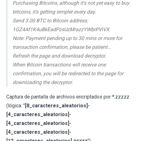
Purchasing Bitcoins, although it's not yet easy to buy
bitcoins, it's getting simpler every day.
Send 3.00 BTC to Bitcoin address:
1GZ4Af1K4uBkEadPzsUzMrazzYWbrPViVX
Note: Payment pending up to 30 mins or more for
transaction confirmation, please be patient...
Refresh the page and download decryptor.
When Bitcoin transactions will receive one
confirmation, you will be redirected to the page for
downloading the decryptor.
Captura de pantalla de archivos encriptados por *.zzzzz
(lógica: "
[8_caracteres_aleatorios]-
[4_caracteres_aleatorios]-
[4_caracteres_aleatorios]-
[4_caracteres_aleatorios]-
[12_caracteres_aleatorios].zzzzz
"):