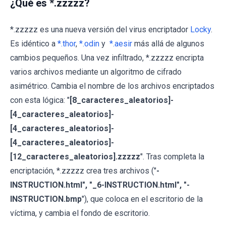
¿Qué es *.zzzzz?
*.zzzzz es una nueva versión del virus encriptador
Locky
.
Es idéntico a
*.thor
,
*.odin
y
*.aesir
más allá de algunos
cambios pequeños. Una vez infiltrado, *.zzzzz encripta
varios archivos mediante un algoritmo de cifrado
asimétrico. Cambia el nombre de los archivos encriptados
con esta lógica: "
[8_caracteres_aleatorios]-
[4_caracteres_aleatorios]-
[4_caracteres_aleatorios]-
[4_caracteres_aleatorios]-
[12_caracteres_aleatorios].zzzzz
". Tras completa la
encriptación, *.zzzzz crea tres archivos ("
-
INSTRUCTION.html", "_6-INSTRUCTION.html", "-
INSTRUCTION.bmp
"), que coloca en el escritorio de la
víctima, y cambia el fondo de escritorio.