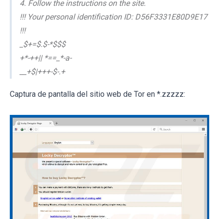
4. Follow the instructions on the site.
!!! Your personal identification ID: D56F3331E80D9E17
!!!
_$+=$.$-*$$$
+*-++|| *==_*-a-
__+$|+++-$-.+
Captura de pantalla del sitio web de Tor en *.zzzzz: