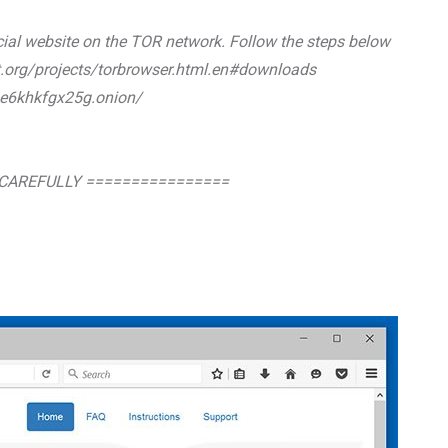
cial website on the TOR network. Follow the steps below
t.org/projects/torbrowser.html.en#downloads
kqe6khkfgx25g.onion/
CAREFULLY ================