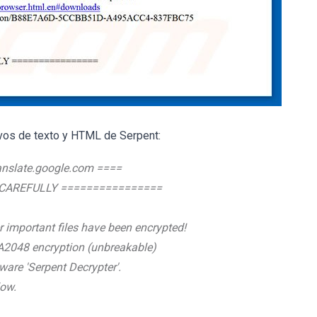
ivos de texto y HTML de Serpent:
nslate.google.com ====
CAREFULLY ================
 important files have been encrypted!
A2048 encryption (unbreakable)
ware 'Serpent Decrypter'.
low.