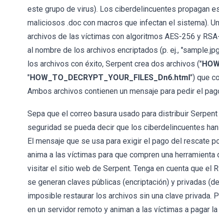
este grupo de virus). Los ciberdelincuentes propagan e
maliciosos .doc con macros que infectan el sistema). Un
archivos de las víctimas con algoritmos AES-256 y RSA-2
al nombre de los archivos encriptados (p. ej., "sample.jp
los archivos con éxito, Serpent crea dos archivos ("
HOW
"
HOW_TO_DECRYPT_YOUR_FILES_Dn6.html
") que c
Ambos archivos contienen un mensaje para pedir el pago
Sepa que el correo basura usado para distribuir Serpent 
seguridad se pueda decir que los ciberdelincuentes han
El mensaje que se usa para exigir el pago del rescate po
anima a las víctimas para que compren una herramienta d
visitar el sitio web de Serpent. Tenga en cuenta que el 
se generan claves públicas (encriptación) y privadas (de
imposible restaurar los archivos sin una clave privada.
en un servidor remoto y animan a las víctimas a pagar l