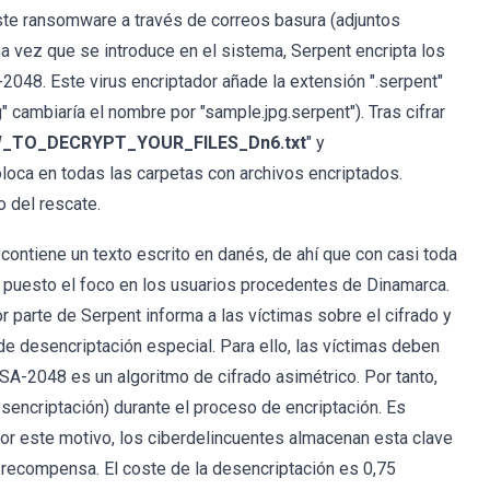
ste ransomware a través de correos basura (adjuntos
a vez que se introduce en el sistema, Serpent encripta los
048. Este virus encriptador añade la extensión ".serpent"
g" cambiaría el nombre por "sample.jpg.serpent"). Tras cifrar
_TO_DECRYPT_YOUR_FILES_Dn6.txt
" y
oloca en todas las carpetas con archivos encriptados.
 del rescate.
contiene un texto escrito en danés, de ahí que con casi toda
 puesto el foco en los usuarios procedentes de Dinamarca.
r parte de Serpent informa a las víctimas sobre el cifrado y
e desencriptación especial. Para ello, las víctimas deben
RSA-2048 es un algoritmo de cifrado asimétrico. Por tanto,
sencriptación) durante el proceso de encriptación. Es
 Por este motivo, los ciberdelincuentes almacenan esta clave
a recompensa. El coste de la desencriptación es 0,75