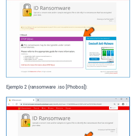
Ejemplo 2 (ransomware .iso [Phobos]):