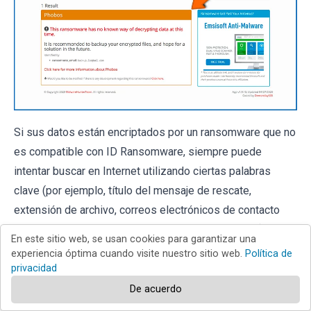
Si sus datos están encriptados por un ransomware que no
es compatible con ID Ransomware, siempre puede
intentar buscar en Internet utilizando ciertas palabras
clave (por ejemplo, título del mensaje de rescate,
extensión de archivo, correos electrónicos de contacto
proporcionados, direcciones de criptobilletera, etc.).
En este sitio web, se usan cookies para garantizar una
experiencia óptima cuando visite nuestro sitio web.
Política de
Búsqueda de herramientas de
privacidad
desencriptado de ransomware:
De acuerdo