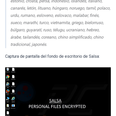
estonio, croata, persa, indonesio, islandés, italiano,
canarés, letón, lituano, húngaro, noruego, tamil, polaco,
urdu, rumano, esloveno, eslovaco, malabar, finés,
sueco, marathi, turco, vietnamita, griego, bielorruso,
búlgaro, guyaratí, ruso, télugu, ucraniano, hebreo,
árabe, tailandés, coreano, chino simplificado, chino
tradicional, japonés.
Captura de pantalla del fondo de escritorio de Salsa: