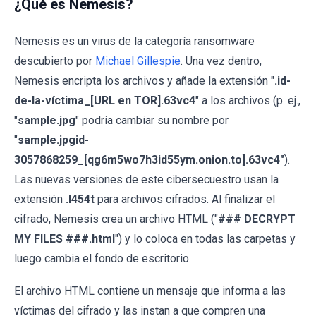
¿Qué es Nemesis?
Nemesis es un virus de la categoría ransomware
descubierto por
Michael Gillespie
. Una vez dentro,
Nemesis encripta los archivos y añade la extensión "
.id-
de-la-víctima_[URL en TOR].63vc4
" a los archivos (p. ej.,
"
sample.jpg
" podría cambiar su nombre por
"
sample.jpgid-
3057868259_[qg6m5wo7h3id55ym.onion.to].63vc4"
).
Las nuevas versiones de este cibersecuestro usan la
extensión
.l454t
para archivos cifrados. Al finalizar el
cifrado, Nemesis crea un archivo HTML ("
### DECRYPT
MY FILES ###.html
") y lo coloca en todas las carpetas y
luego cambia el fondo de escritorio.
El archivo HTML contiene un mensaje que informa a las
víctimas del cifrado y las instan a que compren una