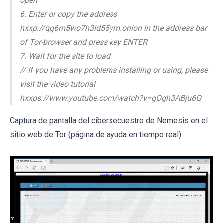
open
6. Enter or copy the address
hxxp://qg6m5wo7h3id55ym.onion in the address bar
of Tor-browser and press key ENTER
7. Wait for the site to load
// If you have any problems installing or using, please
visit the video tutorial
hxxps://www.youtube.com/watch?v=gOgh3ABju6Q
Captura de pantalla del cibersecuestro de Nemesis en el
sitio web de Tor (página de ayuda en tiempo real):