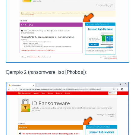
Ejemplo 2 (ransomware .iso [Phobos]):