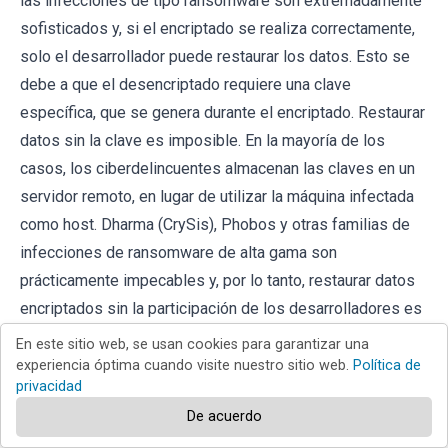
las infecciones de tipo ransomware son extremadamente
sofisticados y, si el encriptado se realiza correctamente,
solo el desarrollador puede restaurar los datos. Esto se
debe a que el desencriptado requiere una clave
específica, que se genera durante el encriptado. Restaurar
datos sin la clave es imposible. En la mayoría de los
casos, los ciberdelincuentes almacenan las claves en un
servidor remoto, en lugar de utilizar la máquina infectada
como host. Dharma (CrySis), Phobos y otras familias de
infecciones de ransomware de alta gama son
prácticamente impecables y, por lo tanto, restaurar datos
encriptados sin la participación de los desarrolladores es
simplemente imposible. A pesar de esto, hay docenas de
En este sitio web, se usan cookies para garantizar una
infecciones de tipo ransomware que están mal
experiencia óptima cuando visite nuestro sitio web.
Política de
privacidad
desarrolladas y contienen una serie de fallas (por ejemplo,
De acuerdo
el uso de claves de encriptado/desencriptado idénticas