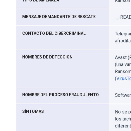
TIPO DE AMENAZA
Ransomw
MENSAJE DEMANDANTE DE RESCATE
__READ
CONTACTO DEL CIBERCRIMINAL
Telegra
afrodit
NOMBRES DE DETECCIÓN
Avast (
(una va
Ransom.
(
VirusTo
NOMBRE DEL PROCESO FRAUDULENTO
Softwar
SÍNTOMAS
No se p
los arc
diferen