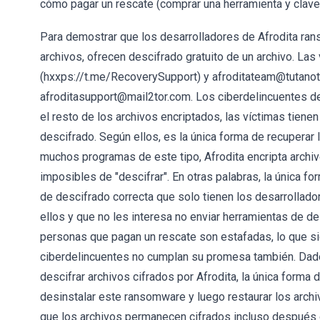
cómo pagar un rescate (comprar una herramienta y clave
Para demostrar que los desarrolladores de Afrodita ran
archivos, ofrecen descifrado gratuito de un archivo. La
(hxxps://t.me/RecoverySupport) y afroditateam@tutanota
afroditasupport@mail2tor.com. Los ciberdelincuentes d
el resto de los archivos encriptados, las víctimas tiene
descifrado. Según ellos, es la única forma de recuperar 
muchos programas de este tipo, Afrodita encripta archi
imposibles de "descifrar". En otras palabras, la única fo
de descifrado correcta que solo tienen los desarrollad
ellos y que no les interesa no enviar herramientas de 
personas que pagan un rescate son estafadas, lo que sig
ciberdelincuentes no cumplan su promesa también. Dado
descifrar archivos cifrados por Afrodita, la única forma
desinstalar este ransomware y luego restaurar los arch
que los archivos permanecen cifrados incluso después 