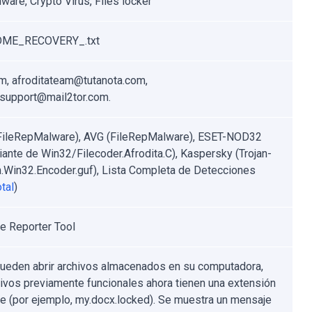
are, Crypto Virus, Files locker
ME_RECOVERY_.txt
m, afroditateam@tutanota.com,
asupport@mail2tor.com.
FileRepMalware), AVG (FileRepMalware), ESET-NOD32
riante de Win32/Filecoder.Afrodita.C), Kaspersky (Trojan-
Win32.Encoder.guf), Lista Completa de Detecciones
tal
)
e Reporter Tool
ueden abrir archivos almacenados en su computadora,
hivos previamente funcionales ahora tienen una extensión
te (por ejemplo, my.docx.locked). Se muestra un mensaje