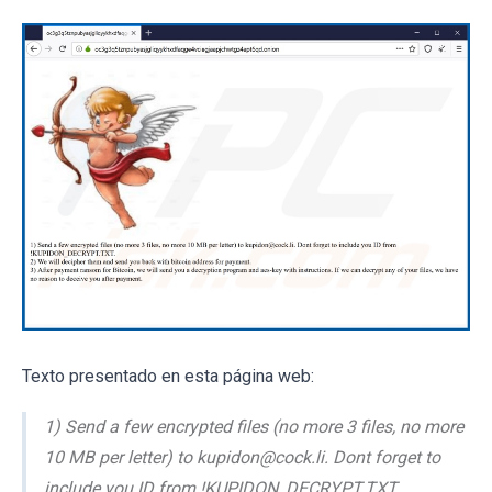
Texto presentado en esta página web:
1) Send a few encrypted files (no more 3 files, no more
10 MB per letter) to kupidon@cock.li. Dont forget to
include you ID from !KUPIDON_DECRYPT.TXT.