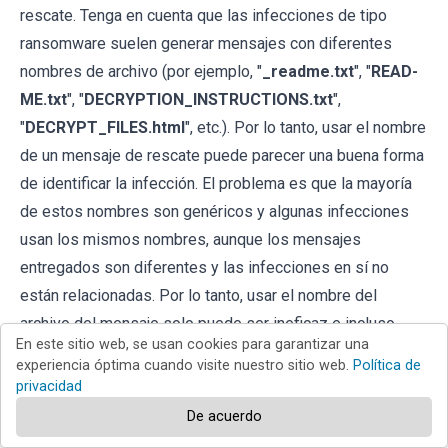
rescate. Tenga en cuenta que las infecciones de tipo
ransomware suelen generar mensajes con diferentes
nombres de archivo (por ejemplo, "
_readme.txt
", "
READ-
ME.txt
", "
DECRYPTION_INSTRUCTIONS.txt
",
"
DECRYPT_FILES.html
", etc.). Por lo tanto, usar el nombre
de un mensaje de rescate puede parecer una buena forma
de identificar la infección. El problema es que la mayoría
de estos nombres son genéricos y algunas infecciones
usan los mismos nombres, aunque los mensajes
entregados son diferentes y las infecciones en sí no
están relacionadas. Por lo tanto, usar el nombre del
archivo del mensaje solo puede ser ineficaz e incluso
En este sitio web, se usan cookies para garantizar una
provocar la pérdida permanente de datos (por ejemplo, al
experiencia óptima cuando visite nuestro sitio web.
Política de
intentar desencriptar datos con herramientas diseñadas
privacidad
para diferentes infecciones de ransomware, es probable
De acuerdo
que los usuarios terminen dañando archivos